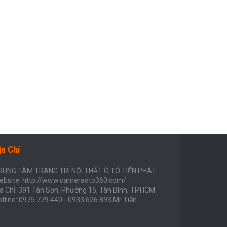
ịa Chỉ
RUNG TÂM TRANG TRÍ NỘI THẤT Ô TÔ TIẾN PHÁT
ebsite: http://www.cameraoto360.com/
a Chỉ: 391 Tân Sơn, Phường 15, Tân Bình, TP.HCM
tline: 0975.779.440 - 0933.626.893 Mr Tiến