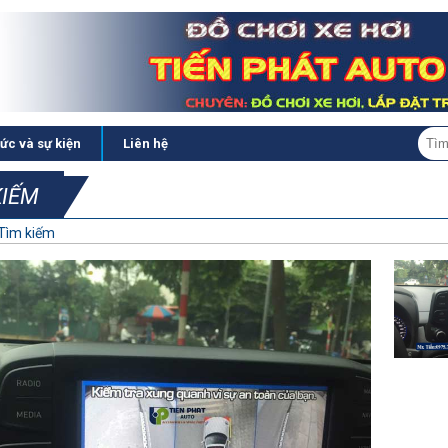
tức và sự kiện
Liên hệ
KIẾM
Tìm kiếm