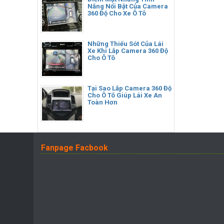
Năng Nổi Bật Của Camera
360 Độ Cho Xe Ô Tô
Những Thiếu Sót Của Lái
Xe Khi Lắp Camera 360 Độ
Cho Ô Tô
Tại Sao Lắp Camera 360 Độ
Cho Ô Tô Giúp Lái Xe An
Toàn Hơn
Fanpage Facbook