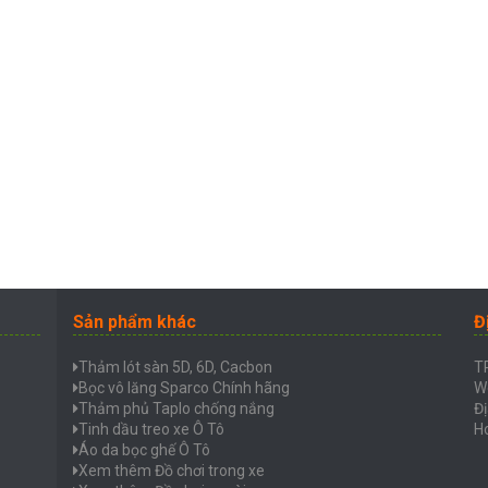
Sản phẩm khác
Đ
Thảm lót sàn 5D, 6D, Cacbon
T
Bọc vô lăng Sparco Chính hãng
W
Thảm phủ Taplo chống nắng
Đị
Tinh dầu treo xe Ô Tô
Ho
Áo da bọc ghế Ô Tô
Xem thêm Đồ chơi trong xe