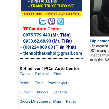
+
TPCar Auto Center
+
0975.779.440
(Mr. Tiến)
+
0933.62.68.93
(Mr. Tiến)
Lắp camer
Lắp camera 
+
(08)224 000 88
(Tiến Phát)
DCT mang lại
+
tiennoithatxehoi@gmail.com
nhất đã thu
----------------------------------------------------
tô kỹ tính. Với
-----
Kết nối với TPCar Auto Center
Twitter
Pinterest
Flickr
Reddit
Trello
Provenexpert
Tumblr
Dribbble
Behance
Google My Business
Maps
Patreon