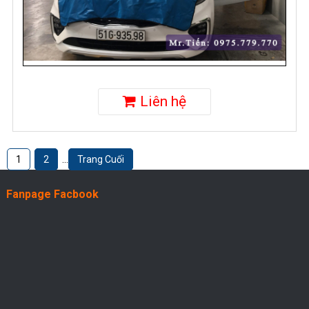
Liên hệ
1
2
...
Trang Cuối
Fanpage Facbook