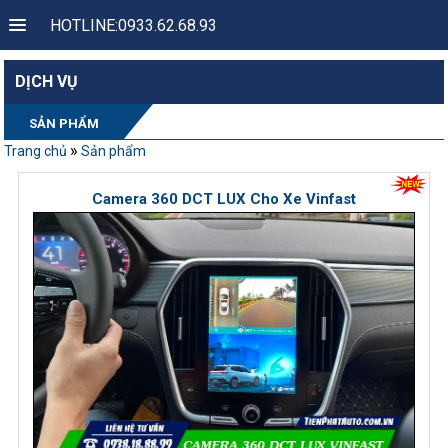
HOTLINE:0933.62.68.93
DỊCH VỤ
SẢN PHẨM
»
Trang chủ
Sản phẩm
Camera 360 DCT LUX Cho Xe Vinfast