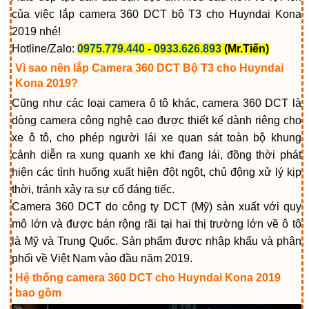
của việc lắp camera 360 DCT bộ T3 cho Huyndai Kona
2019 nhé!
Hotline/Zalo:
0975.779.440
-
0933.626.893
(Mr.Tiến)
Vì sao nên lắp Camera 360 DCT Bộ T3 cho Huyndai
Kona 2019?
Cũng như các loại camera ô tô khác, camera 360 DCT là
dòng camera công nghệ cao được thiết kế dành riêng cho
xe ô tô, cho phép người lái xe quan sát toàn bộ khung
cảnh diễn ra xung quanh xe khi đang lái, đồng thời phát
hiện các tình huống xuất hiện đột ngột, chủ động xử lý kịp
thời, tránh xảy ra sự cố đáng tiếc.
Camera 360 DCT do công ty DCT (Mỹ) sản xuất với quy
mô lớn và được bán rộng rãi tại hai thị trường lớn về ô tô
là Mỹ và Trung Quốc. Sản phẩm được nhập khẩu và phân
phối về Việt Nam vào đầu năm 2019.
Hệ thống camera 360 DCT cho Huyndai Kona 2019
bao gồm