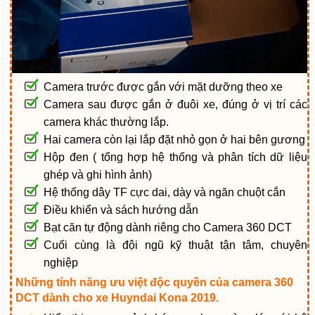
Camera trước được gắn với mặt dưỡng theo xe
Camera sau được gắn ở đuôi xe, đúng ở vị trí các
camera khác thường lắp.
Hai camera còn lại lắp đặt nhỏ gọn ở hai bên gương
Hộp đen ( tổng hợp hệ thống và phân tích dữ liệu
ghép và ghi hình ảnh)
Hệ thống dây TF cực dai, dày và ngăn chuột cắn
Điều khiển và sách hướng dẫn
Bạt căn tự động dành riêng cho Camera 360 DCT
Cuối cùng là đội ngũ kỹ thuật tận tâm, chuyên
nghiệp
Những tính năng ưu việt độc quyền của camera 360
DCT dành cho xe Huyndai Kona 2019.