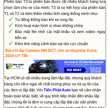
Phiên bản T3 là phiên bản được rất nhiều khách hàng lựa
chọn làm cho xe của mình, T3 là sự kết hợp của phiên bản
T1 và T2 và kèm thêm nhiều tính năng thông minh như:
Tự đông thông báo khi xe rung lắc
Kích hoạt màn hình xi nhan không chớp
Bảo mật file nhờ cài mật khẩu và xem video ngay
trên xe
Kèm tính năng cảnh báo sai làn cực chuẩn
Địa chỉ lắp Camera 360 DCT cho xe Huyndai Kona
2019 UY TÍN
Tại HCM có rất nhiều trung tâm lắp đặt, nhưng quý khách
hàng còn rất e ngại về chất lượng phục vụ và uy tín của
các đơn vị lắp đặt. Với
Tiến Phát Auto
bạn sẽ cảm nhận
hoàn toàn khác biệt, về quy trình tiếp nhận đến khâu lắp
đặt, chúng tôi là đơn vị cung cấp lắp đặt các sản phẩm