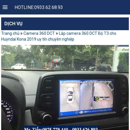
HOTLINE:0933.62.68.93
DỊCH VỤ
»
»
Trang chủ
Camera 360 DCT
Lắp camera 360 DCT Bộ T3 cho
Huyndai Kona 2019 uy tín chuyên nghiệp