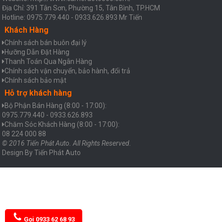
Địa Chỉ: 391 Tân Sơn, Phường 15, Tân Bình, TP.HCM
Hotline: 0975.779.440 - 0933.626.893 Mr Tiến
Khách Hàng
Chính sách bán buôn đại lý
Hưỡng Dẫn Đặt Hàng
Thanh Toán Qua Ngân Hàng
Chính sách vận chuyển, bảo hành, đổi trả
Chính sách bảo mật
Hỗ trợ khách hàng
Bộ Phận Bán Hàng (8:00 - 17:00):
0975.779.440 - 0933.626.893
Chăm Sóc Khách Hàng (8:00 - 17:00):
08 224 000 88
© 2016 Tiến Phát Auto. All Rights Reserved.
Design By
Tiến Phát Auto
Gọi 0933 62 68 93