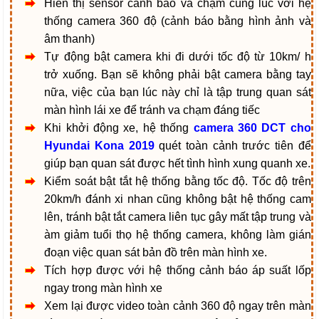
Hiển thị sensor cảnh báo va chạm cùng lúc với
hệ
thống camera 360 độ (cảnh báo bằng hình ảnh và
âm thanh)
Tự động bật camera khi đi dưới tốc độ từ 10km/ h
trở xuống. Bạn sẽ không phải bật camera bằng tay
nữa, việc của bạn lúc này chỉ là tập trung quan sát
màn hình lái xe để tránh va chạm đáng tiếc
Khi khởi động xe, hệ thống
camera 360 DCT cho
Hyundai Kona 2019
quét toàn cảnh trước tiên để
giúp bạn quan sát được hết tình hình xung quanh xe.
Kiểm soát bật tắt hệ thống bằng tốc độ. Tốc độ trên
20km/h đánh xi nhan cũng không bật hệ thống cam
lên, tránh bật tắt camera liên tục gây mất tập trung và
àm giảm tuổi thọ hệ thống camera, không làm gián
đoạn việc quan sát bản đồ trên màn hình xe.
Tích hợp được với hệ thống cảnh báo áp suất lốp
ngay trong màn hình xe
Xem lại được video toàn cảnh 360 độ ngay trên màn