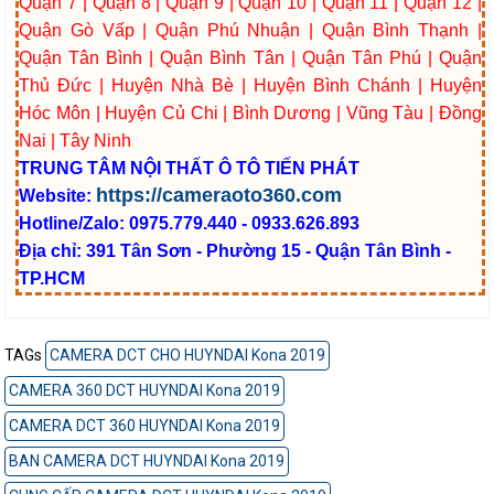
Quận 7 | Quận 8 | Quận 9 | Quận 10 | Quận 11 | Quận 12 |
Quận Gò Vấp | Quận Phú Nhuận | Quận Bình Thạnh |
Quận Tân Bình | Quận Bình Tân | Quận Tân Phú | Quận
Thủ Đức | Huyện Nhà Bè | Huyện Bình Chánh | Huyện
Hóc Môn | Huyện Củ Chi | Bình Dương | Vũng Tàu | Đồng
Nai | Tây Ninh
TRUNG TÂM NỘI THẤT Ô TÔ TIẾN PHÁT
https://cameraoto360.com
Website:
Hotline/Zalo: 0975.779.440 - 0933.626.893
Địa chỉ: 391 Tân Sơn - Phường 15 - Quận Tân Bình -
TP.HCM
TAGs
CAMERA DCT CHO HUYNDAI Kona 2019
CAMERA 360 DCT HUYNDAI Kona 2019
CAMERA DCT 360 HUYNDAI Kona 2019
BAN CAMERA DCT HUYNDAI Kona 2019