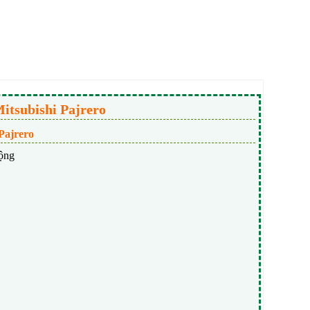
tsubishi Pajrero
Pajrero
động