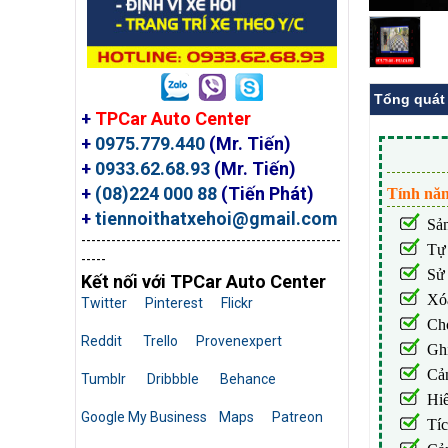
Tổng quát
+
TPCar Auto Center
+
0975.779.440
(Mr. Tiến)
+
0933.62.68.93
(Mr. Tiến)
+
(08)224 000 88
(Tiến Phát)
Tính năn
+
tiennoithatxehoi@gmail.com
Sả
----------------------------------------------------
Tự 
-----
Sử 
Kết nối với TPCar Auto Center
Xóa
Twitter
Pinterest
Flickr
Cho
Reddit
Trello
Provenexpert
Ghi
Cả
Tumblr
Dribbble
Behance
Hiể
Google My Business
Maps
Patreon
Tíc