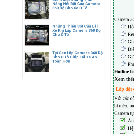
Năng Nổi Bật Của Camera
360 Độ Cho Xe Ô Tô
Camera 36
Những Thiếu Sót Của Lái
Hỗ
Xe Khi Lắp Camera 360 Độ
Rem
Cho Ô Tô
Ghi
Điề
Tại Sao Lắp Camera 360 Độ
Giá
Cho Ô Tô Giúp Lái Xe An
Toàn Hơn
Phụ
Hotline l
Xem thê
Lắp đặt 
Với các d
bị méo, m
Camera tự
Án
Hệ 