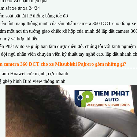
nh báo va chạm hiệu quả
m sát xe từ xa 24/24
m soát bật tắt hệ thống bằng tốc độ
hiều tính năng thông minh của sản phẩm
camera 360 DCT cho dòng xe 
tìm một nơi tin tưởng giao chiếc xế hộp của mình để lắp đặt camera 3
m mỹ và hợp túi tiền
ến Phát Auto sẽ giúp bạn làm được điều đó, chúng tôi với kinh nghiệm h
ội ngũ nhân viên chuyên viên kỹ thuật tay nghề cao, lắp đặt nhanh chó
 camera 360 DCT cho xe Mitsubishi Pajrero gồm những gì?
ý ảnh Huawei cực mạnh, cực nhanh
 ghép hình Bird view thông minh