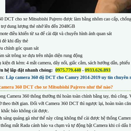
0 DCT cho xe Mitsubishi Pajrero được làm bằng nhôm cao cấp, chống
 trợ dung lượng thẻ nhớ lên đến 2048GB
ote điều khiển từ xa để cài đặt và chuyển hình ảnh quan sát
 đè khi đầy thẻ
u chỉnh góc quan sát
m sát trông xe dựa trên nhận diện rung động
 kiện đi kèm: 4 mắt camera, dây nối, giắc cắm, sách hướng dẫn, phiếu
iên hệ lắp đặt nhanh chóng:
0975.779.440
-
0933.626.893
m:
Lắp camera 360 độ DCT cho Camry 2014-2019 uy tín chuyên
camera 360 DCT cho xe Mitsubishi Pajrero như thế nào?
òng Camera 360 thông thường thì hoàn toàn chỉnh bằng tay, thủ công.
ờ theo thời gian. Đối với Camera 360 DCT thì ngược lại, hoàn toàn căn
 khắc báo không cài được.
h sáng quáng gà như thế này cũng không thể cài được hệ thống Cam
thống mắt Rada cảnh báo va chạm và tự động bật Camera khi có dấu 