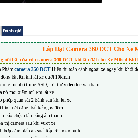
Đánh giá
Lắp Đặt Camera 360 DCT Cho Xe Mi
g nổi bật của của camera 360 DCT khi lắp đặt cho
Xe Mitsubishi 
n Phẩm
camera 360 DCT
Hiển thị toàn cảnh ngoài xe ngay khi khởi 
động bật lên khi lái xe dưới 10km/h
dụng bộ nhớ trong SSD, lưu trữ video lúc va chạm
 bỏ mọi điểm mù khi lái xe
 phép quan sát 2 bánh sau khi lùi xe
 hình nét căng, bất kể ngày đêm
nh báo chệch làn bằng âm thanh
n thị camera sau khi vượt xe
h hợp cảm biến áp suất lốp trên màn hình.