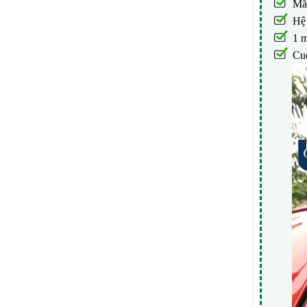
Mắt
Hệ 
1 
Cuố