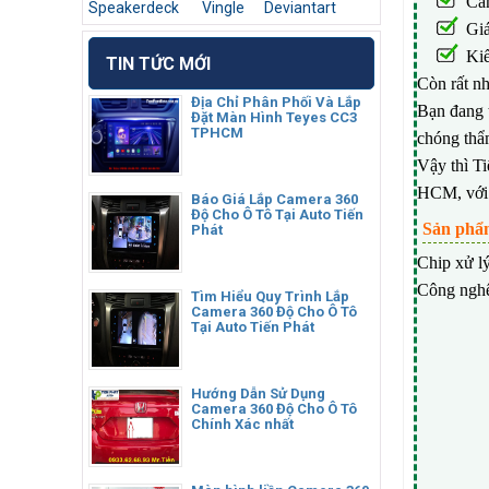
Cả
Speakerdeck
Vingle
Deviantart
Giá
Kiể
TIN TỨC MỚI
Còn rất n
Địa Chỉ Phân Phối Và Lắp
Bạn đang 
Đặt Màn Hình Teyes CC3
TPHCM
chóng thẩ
Vậy thì Ti
HCM, với đ
Báo Giá Lắp Camera 360
Độ Cho Ô Tô Tại Auto Tiến
Sản phẩm
Phát
Chip xử l
Công nghệ
Tìm Hiểu Quy Trình Lắp
Camera 360 Độ Cho Ô Tô
Tại Auto Tiến Phát
Hướng Dẫn Sử Dụng
Camera 360 Độ Cho Ô Tô
Chính Xác nhất